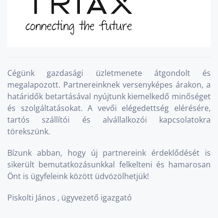
Cégünk gazdasági üzletmenete átgondolt és
megalapozott. Partnereinknek versenyképes árakon, a
határidők betartásával nyújtunk kiemelkedő minőséget
és szolgáltatásokat. A vevői elégedettség elérésére,
tartós szállítói és alvállalkozói kapcsolatokra
törekszünk.
Bízunk abban, hogy új partnereink érdeklődését is
sikerült bemutatkozásunkkal felkelteni és hamarosan
Önt is ügyfeleink között üdvözölhetjük!
Piskolti János , ügyvezető igazgató